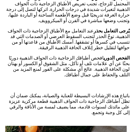
المحتمل للزجاج، تجنب تعريض الأطباق الزجاجية ذات الحواف
الذهبية لتغيرات شديدة في درجات الحرارة. اتركها لتصل إلى درجة
حرارة الغرفة تدريجيًا قبل وضع الأطعمة الساخنة أو الباردة عليها،
وتجنب وضعها مباشرة في الفرن أو الميكروويف.
يُرجى التعامل بحذر
عند التعامل مع الأطباق الزجاجية ذات الحواف
الذهبية، توخّ الحذر لتجنب السقوط العرضي أو الصدمات التي قد
تتسبب في كسرها أو تشققها. أمسك الأطباق من قاعدتها أو من
حوافها لتقليل خطر إتلاف الحافة الذهبية الرقيقة.
الفحص الدوري
افحص أطباقك الزجاجية ذات الحواف الذهبية دوريًا
بحثًا عن أي علامات تلف أو تآكل، مثل الشقوق أو الكسور أو بهتان
لون الحافة الذهبية. عالج أي مشكلة على الفور لمنع المزيد من
التلف والحفاظ على جمال أطباقك.
باتباع هذه الإرشادات البسيطة للعناية والصيانة، يمكنك ضمان أن
تظل أطباقك الزجاجية ذات الحواف الذهبية قطعة مركزية عزيزة
على مائدتك لسنوات قادمة، مما يضيف لمسة من الأناقة والرقي
إلى كل وجبة وتجمع.