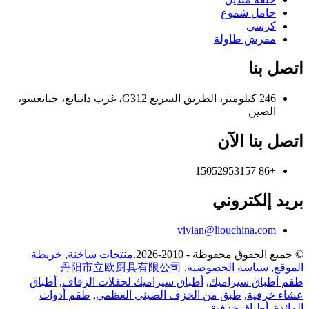
حامل شموع
كرسي
مفرش طاولة
اتصل بنا
246 كيلومتر، الطريق السريع G312، غرب دانيانغ، جيانغسو،
الصين
اتصل بنا الآن
+86 15052953157
بريد إلكتروني
vivian@liouchina.com
© جميع الحقوق محفوظة - 2010-2026.
منتجات ساخنة
,
خريطة
الموقع
,
سياسة الخصوصية
,
丹阳市立欧厨具有限公司
طقم أطباق سيراميك
,
أطباق سيراميك لحفلات الزفاف
,
أطباق
عشاء خزفية
,
طبق من الخزف الصيني العظمي
,
طقم أدوات
المائدة
,
أطباق خزفية
,