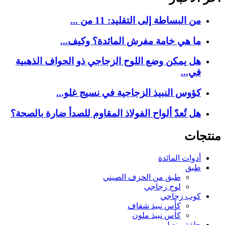
من البساطة إلى التقليد: 11 من ...
ما هي خامة مفرش المائدة؟ وكيف...
هل يمكن وضع اللوح الزجاجي ذو الحواف الذهبية
في...
كؤوس النبيذ الزجاجية في نسيج غلو...
هل تُعدّ ألواح الفولاذ المقاوم للصدأ ضارة بالصحة؟
منتجات
أدوات المائدة
طبق
طبق من الخزف الصيني
لوح زجاجي
كوب زجاجي
كأس نبيذ شفاف
كأس نبيذ ملون
حلقة منديل