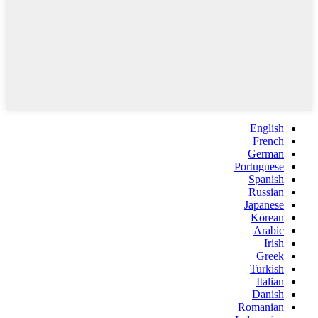
English
French
German
Portuguese
Spanish
Russian
Japanese
Korean
Arabic
Irish
Greek
Turkish
Italian
Danish
Romanian