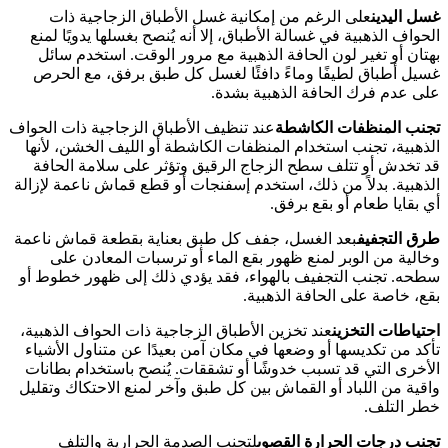
غسل اليدين
على الرغم من إمكانية غسل الأطباق الزجاجية ذات
الحواف الذهبية في غسالة الأطباق، إلا أنه يُنصح بغسلها يدويًا لمنع
بهتان أو تغير لون الحافة الذهبية مع مرور الوقت. استخدم سائل
غسيل أطباق لطيفًا وماءً دافئًا لغسل كل طبق برفق، مع الحرص
على عدم فرك الحافة الذهبية بشدة.
تجنب المنظفات الكاشطة
عند تنظيف الأطباق الزجاجية ذات الحواف
الذهبية، تجنب استخدام المنظفات الكاشطة أو الليف الخشن، لأنها
قد تخدش أو تتلف سطح الزجاج الرقيق وتؤثر على سلامة الحافة
الذهبية. بدلاً من ذلك، استخدم إسفنجات أو قطع قماش ناعمة لإزالة
أي بقايا طعام أو بقع برفق.
طرق التجفيف
بعد الغسل، جفف كل طبق بعناية بقطعة قماش ناعمة
وخالية من الوبر لمنع ظهور بقع الماء أو ترسبات المعادن على
سطحه. تجنب التجفيف بالهواء، فقد يؤدي ذلك إلى ظهور خطوط أو
بقع، خاصة على الحافة الذهبية.
احتياطات التخزين
عند تخزين الأطباق الزجاجية ذات الحواف الذهبية،
تأكد من تكديسها أو وضعها في مكان آمن بعيدًا عن متناول الأشياء
الأخرى التي قد تسبب خدوشًا أو تشققات. يُنصح باستخدام بطانات
واقية من اللباد أو القماش بين كل طبق وآخر لمنع الاحتكاك وتقليل
خطر التلف.
تجنب درجات الحرارة القصوى
لتجنب الصدمة الحرارية والتلف