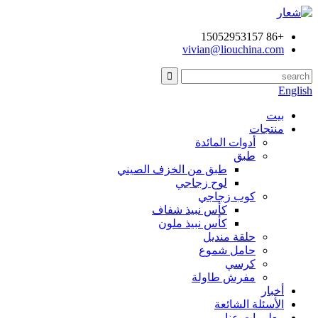
+86 15052953157
vivian@liouchina.com
English
بيت
منتجات
أدوات المائدة
طبق
طبق من الخزف الصيني
لوح زجاجي
كوب زجاجي
كأس نبيذ شفاف
كأس نبيذ ملون
حلقة منديل
حامل شموع
كرسي
مفرش طاولة
أخبار
الأسئلة الشائعة
معلومات عنا