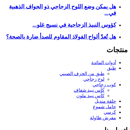
هل يمكن وضع اللوح الزجاجي ذو الحواف الذهبية
في...
كؤوس النبيذ الزجاجية في نسيج غلو...
هل تُعدّ ألواح الفولاذ المقاوم للصدأ ضارة بالصحة؟
منتجات
أدوات المائدة
طبق
طبق من الخزف الصيني
لوح زجاجي
كوب زجاجي
كأس نبيذ شفاف
كأس نبيذ ملون
حلقة منديل
حامل شموع
كرسي
مفرش طاولة