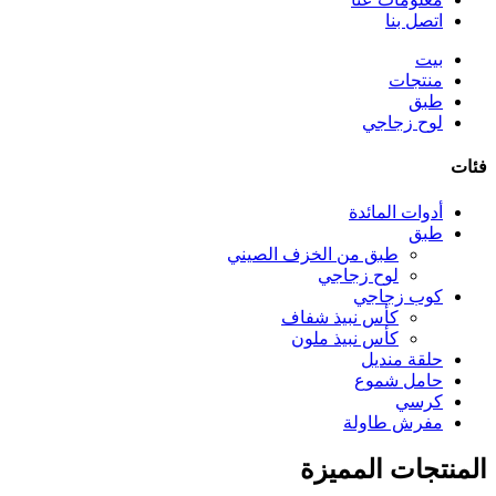
اتصل بنا
بيت
منتجات
طبق
لوح زجاجي
فئات
أدوات المائدة
طبق
طبق من الخزف الصيني
لوح زجاجي
كوب زجاجي
كأس نبيذ شفاف
كأس نبيذ ملون
حلقة منديل
حامل شموع
كرسي
مفرش طاولة
المنتجات المميزة