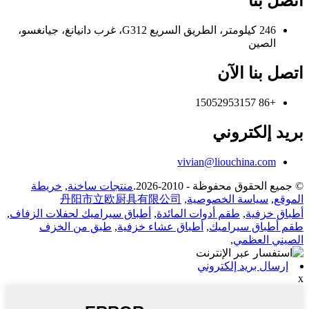
اتصل بنا
246 كيلومتر، الطريق السريع G312، غرب دانيانغ، جيانغسو،
الصين
اتصل بنا الآن
+86 15052953157
بريد إلكتروني
vivian@liouchina.com
© جميع الحقوق محفوظة - 2010-2026.
منتجات ساخنة
,
خريطة
الموقع
,
سياسة الخصوصية
,
丹阳市立欧厨具有限公司
أطباق خزفية
,
طقم أدوات المائدة
,
أطباق سيراميك لحفلات الزفاف
,
طقم أطباق سيراميك
,
أطباق عشاء خزفية
,
طبق من الخزف
الصيني العظمي
,
إرسال بريد إلكتروني
x