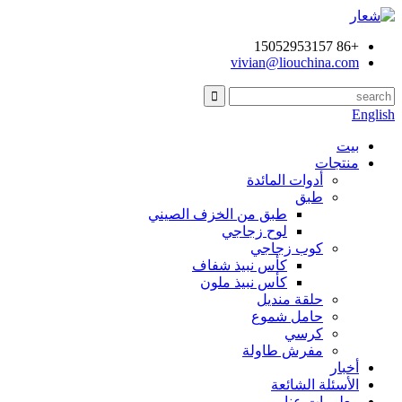
+86 15052953157
vivian@liouchina.com
English
بيت
منتجات
أدوات المائدة
طبق
طبق من الخزف الصيني
لوح زجاجي
كوب زجاجي
كأس نبيذ شفاف
كأس نبيذ ملون
حلقة منديل
حامل شموع
كرسي
مفرش طاولة
أخبار
الأسئلة الشائعة
معلومات عنا